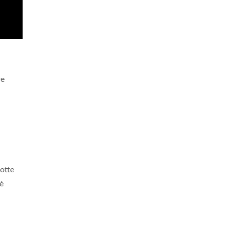
re
otte
 è