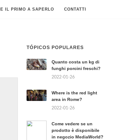
E IL PRIMO A SAPERLO
CONTATTI
TÓPICOS POPULARES
Quanto costa un kg di
funghi porcini freschi?
2022-01-26
Where is the red light
area in Rome?
2022-01-26
Come vedere se un
prodotto è disponibile
in negozio MediaWorld?