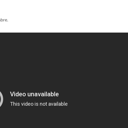
?
mbre.