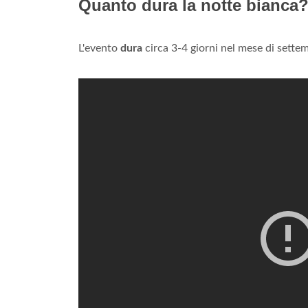
Quanto dura la notte bianca
L'evento
dura
circa 3-4 giorni nel mese di sette