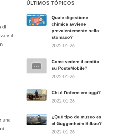
ÚLTIMOS TÓPICOS
Quale digestione
chimica avviene
 di
prevalentemente nello
tiva
è
il
stomaco?
in
2022-01-26
Come vedere il credito
su PosteMobile?
2022-01-26
Chi è l'infermiere oggi?
2022-01-26
¿Qué tipo de museo es
e
una
el Guggenheim Bilbao?
ni
2022-01-26