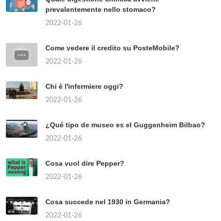
prevalentemente nello stomaco?
2022-01-26
Come vedere il credito su PosteMobile?
2022-01-26
Chi è l'infermiere oggi?
2022-01-26
¿Qué tipo de museo es el Guggenheim Bilbao?
2022-01-26
Cosa vuol dire Pepper?
2022-01-26
Cosa succede nel 1930 in Germania?
2022-01-26