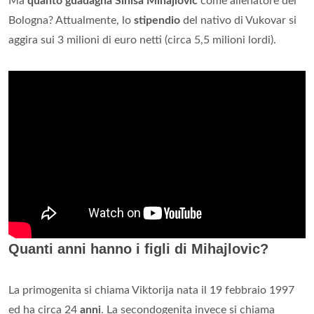
Ma
quanto guadagna Sinisa Mihajlovic
come allenatore del
Bologna? Attualmente, lo
stipendio
del nativo di Vukovar si
aggira sui 3 milioni di euro netti (circa 5,5 milioni lordi).
Quanti anni hanno i figli di Mihajlovic?
La primogenita si chiama Viktorija nata il 19 febbraio 1997
ed ha circa 24
anni
. La secondogenita invece si chiama