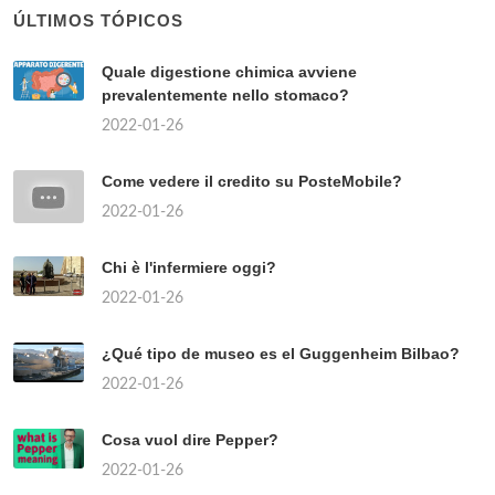
ÚLTIMOS TÓPICOS
Quale digestione chimica avviene
prevalentemente nello stomaco?
2022-01-26
Come vedere il credito su PosteMobile?
2022-01-26
Chi è l'infermiere oggi?
2022-01-26
¿Qué tipo de museo es el Guggenheim Bilbao?
2022-01-26
Cosa vuol dire Pepper?
2022-01-26