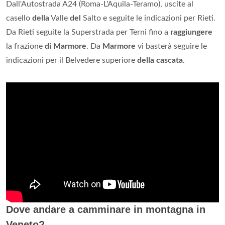
Dall'Autostrada A24 (Roma-L'Aquila-Teramo), uscite al
casello
della
Valle
del
Salto e seguite le indicazioni per Rieti.
Da Rieti seguite la Superstrada per Terni fino a
raggiungere
la frazione
di Marmore
. Da
Marmore
vi basterà seguire le
indicazioni per il Belvedere superiore
della cascata
.
Dove andare a camminare in montagna in
Veneto?