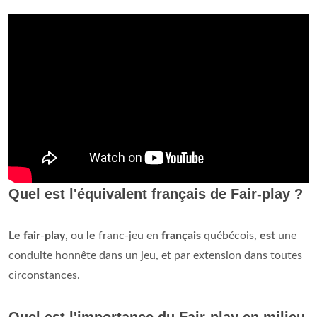
Quel est l'équivalent français de Fair-play ?
Le fair
-
play
, ou
le
franc-jeu en
français
québécois,
est
une
conduite honnête dans un jeu, et par extension dans toutes
circonstances.
Quel est l'importance du Fair-play en milieu