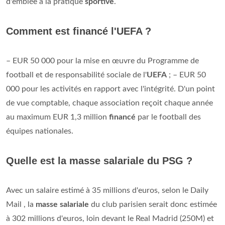
d'emblée à la pratique
sportive
.
Comment est financé l'UEFA ?
– EUR 50 000 pour la mise en œuvre du Programme de
football et de responsabilité sociale de l'
UEFA
; – EUR 50
000 pour les activités en rapport avec l'intégrité. D'un point
de vue comptable, chaque association reçoit chaque année
au maximum EUR 1,3 million
financé
par le football des
équipes nationales.
Quelle est la masse salariale du PSG ?
Avec un salaire estimé à 35 millions d'euros, selon le Daily
Mail , la
masse salariale
du club parisien serait donc estimée
à 302 millions d'euros, loin devant le Real Madrid (250M) et