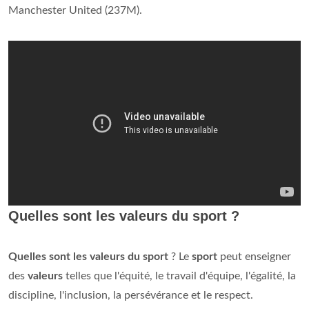
Manchester United (237M).
Quelles sont les valeurs du sport ?
Quelles sont les valeurs du sport
? Le
sport
peut enseigner
des
valeurs
telles que l'équité, le travail d'équipe, l'égalité, la
discipline, l'inclusion, la persévérance et le respect.