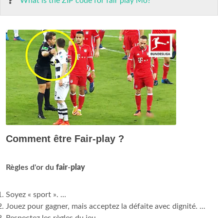
What is the ZIP code for fair play Mo?
Comment être Fair-play ?
Règles d'or du
fair
-
play
Soyez « sport ». ...
Jouez pour gagner, mais acceptez la défaite avec dignité. ...