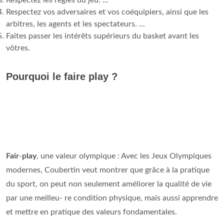
Respectez les règles du jeu. ...
Respectez vos adversaires et vos coéquipiers, ainsi que les
arbitres, les agents et les spectateurs. ...
Faites passer les intérêts supérieurs du basket avant les
vôtres.
Pourquoi le faire play ?
Fair
-
play
, une valeur olympique : Avec les Jeux Olympiques
modernes, Coubertin veut montrer que grâce à la pratique
du sport, on peut non seulement améliorer la qualité de vie
par une meilleu- re condition physique, mais aussi apprendre
et mettre en pratique des valeurs fondamentales.