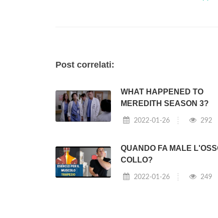
Post correlati:
WHAT HAPPENED TO
MEREDITH SEASON 3?
2022-01-26
292
QUANDO FA MALE L'OSS
COLLO?
2022-01-26
249