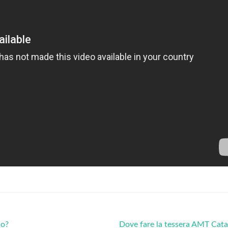
so?
Dove fare la tessera AMT Cat