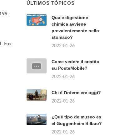
ÚLTIMOS TÓPICOS
199.
Quale digestione
chimica avviene
prevalentemente nello
stomaco?
. Fax:
2022-01-26
Come vedere il credito
su PosteMobile?
2022-01-26
Chi è l'infermiere oggi?
2022-01-26
¿Qué tipo de museo es
el Guggenheim Bilbao?
2022-01-26