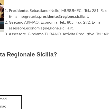
Presidente
. Sebastiano (Nello) MUSUMECI. Tel.: 281. Fax: 
E-mail: segreteria.
presidente
@
regione
.
sicilia
.it.
Gaetano ARMAO. Economia. Tel.: 805. Fax: 292. E-mail:
assessore.economia@
regione
.
sicilia
.it.
Assessore. Girolamo TURANO. Attività Produttive. Tel.: 401
nta Regionale Sicilia?
meci
rmao