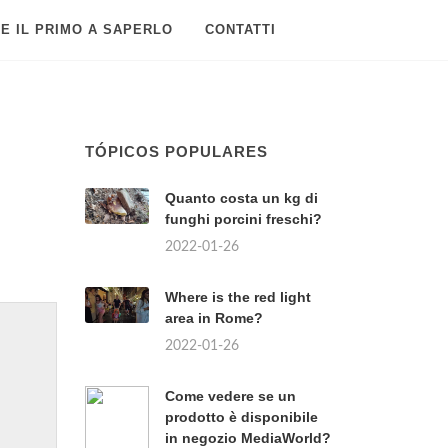
E IL PRIMO A SAPERLO
CONTATTI
TÓPICOS POPULARES
Quanto costa un kg di
funghi porcini freschi?
2022-01-26
Where is the red light
area in Rome?
2022-01-26
Come vedere se un
prodotto è disponibile
in negozio MediaWorld?