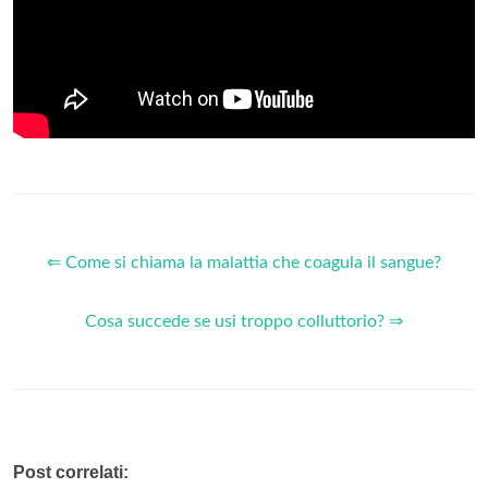
⇐ Come si chiama la malattia che coagula il sangue?
Cosa succede se usi troppo colluttorio? ⇒
Post correlati: