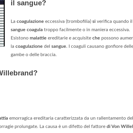
il sangue?
La
coagulazione
eccessiva (trombofilia)
si
verifica quando il
sangue coagula
troppo facilmente o in maniera eccessiva.
Esistono
malattie
ereditarie e acquisite
che
possono aumen
la
coagulazione
del
sangue
. I coaguli causano gonfiore dell
gambe o delle braccia.
 Willebrand?
ttia
emorragica ereditaria caratterizzata da un rallentamento del
ragie prolungate. La causa è un difetto del fattore
di Von Will