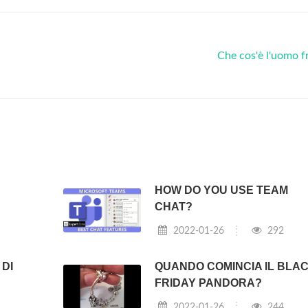
Che cos'è l'uomo f
HOW DO YOU USE TEAM
CHAT?
2022-01-26
292
 DI
QUANDO COMINCIA IL BLA
FRIDAY PANDORA?
2022-01-26
244