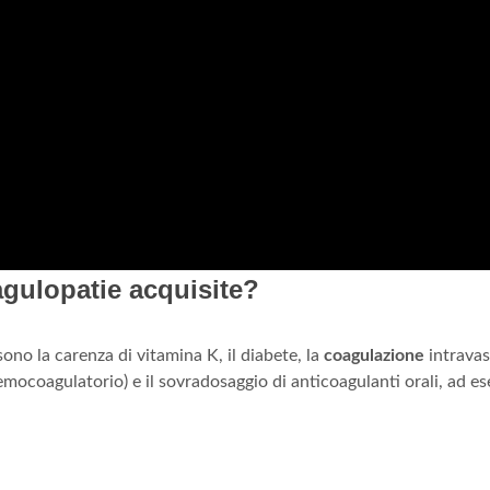
agulopatie acquisite?
sono la carenza di vitamina K, il diabete, la
coagulazione
intrava
mocoagulatorio) e il sovradosaggio di anticoagulanti orali, ad e