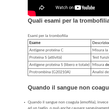
Quali esami per la trombofili
Esami per la trombofilia
Esame
Descrizio
Antigene proteina C
Misura la
Proteina S (attività)
Test funz
Antigene proteina S (libero e totale)
Misura
de
Protrombina (G20210A)
Analisi d
Quando il sangue non coagu
Quando il sangue non coagula (emofilia), invece
ad un taglio, o può anche causare sanguinamenti s