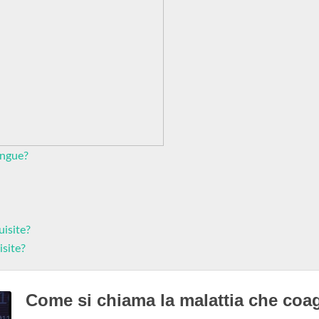
angue?
uisite?
isite?
Come si chiama la malattia che coa