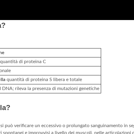
a?
ne
 quantità di proteina C
ionale
lla
quantità di proteina S libera e totale
el DNA; rileva la presenza di mutazioni genetiche
la?
 si può verificare un eccessivo o prolungato sanguinamento in se
pontanei e improvvisi a livello dei muscoli, nelle articolazioni o