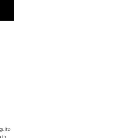
guito
 in