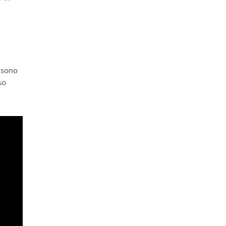
e sono
so