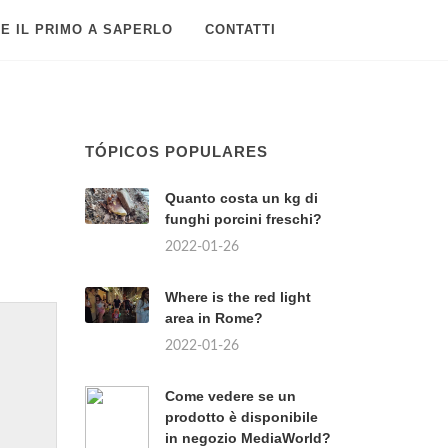
E IL PRIMO A SAPERLO
CONTATTI
TÓPICOS POPULARES
Quanto costa un kg di
funghi porcini freschi?
2022-01-26
Where is the red light
area in Rome?
2022-01-26
Come vedere se un
prodotto è disponibile
in negozio MediaWorld?