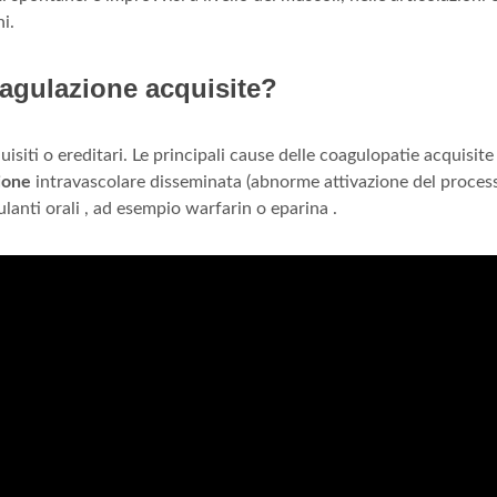
i.
oagulazione acquisite?
isiti o ereditari. Le principali cause delle coagulopatie acquisit
ione
intravascolare disseminata (abnorme attivazione del proces
lanti orali , ad esempio warfarin o eparina .