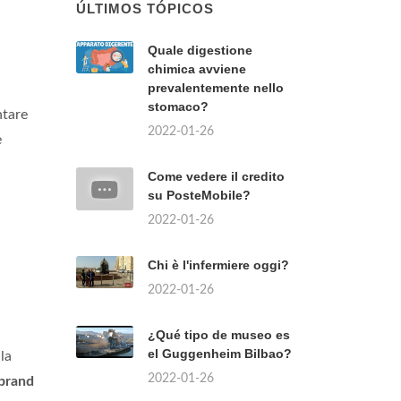
ÚLTIMOS TÓPICOS
Quale digestione
chimica avviene
prevalentemente nello
stomaco?
tare
2022-01-26
e
Come vedere il credito
su PosteMobile?
2022-01-26
Chi è l'infermiere oggi?
2022-01-26
¿Qué tipo de museo es
el Guggenheim Bilbao?
la
2022-01-26
ebrand