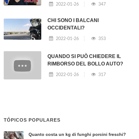
2022-01-26
347
CHI SONO I BALCANI
OCCIDENTALI?
2022-01-26
353
QUANDO SI PUÒ CHIEDERE IL
RIMBORSO DEL BOLLO AUTO?
2022-01-26
317
TÓPICOS POPULARES
Quanto costa un kg di funghi porcini freschi?