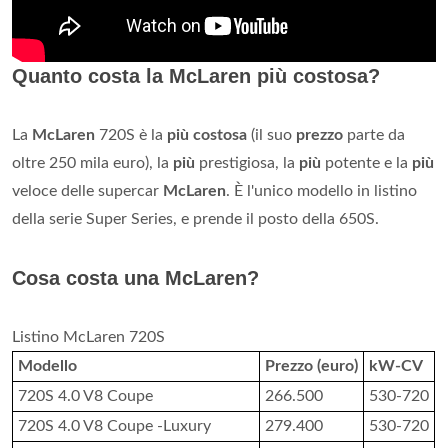
Quanto costa la McLaren più costosa?
La
McLaren
720S è la
più costosa
(il suo
prezzo
parte da
oltre 250 mila euro), la
più
prestigiosa, la
più
potente e la
più
veloce delle supercar
McLaren
. È l'unico modello in listino
della serie Super Series, e prende il posto della 650S.
Cosa costa una McLaren?
Listino McLaren 720S
Modello
Prezzo (euro)
kW-CV
720S 4.0 V8 Coupe
266.500
530-720
720S 4.0 V8 Coupe -Luxury
279.400
530-720