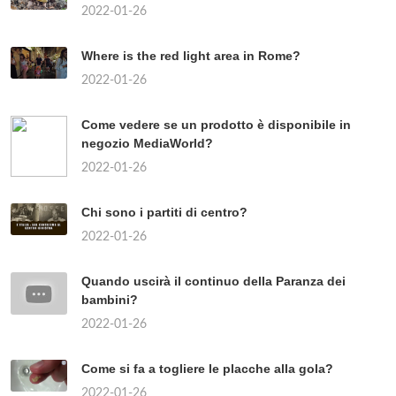
2022-01-26
Where is the red light area in Rome?
2022-01-26
Come vedere se un prodotto è disponibile in
negozio MediaWorld?
2022-01-26
Chi sono i partiti di centro?
2022-01-26
Quando uscirà il continuo della Paranza dei
bambini?
2022-01-26
Come si fa a togliere le placche alla gola?
2022-01-26