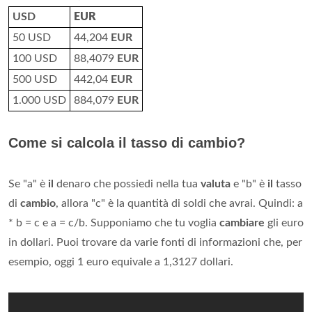
USD
EUR
50 USD
44,204
EUR
100 USD
88,4079
EUR
500 USD
442,04
EUR
1.000 USD
884,079
EUR
Come si calcola il tasso di cambio?
Se "a" è
il
denaro che possiedi nella tua
valuta
e "b" è
il
tasso
di
cambio
, allora "c" è la quantità di soldi che avrai. Quindi: a
* b = c e a = c/b. Supponiamo che tu voglia
cambiare
gli euro
in dollari. Puoi trovare da varie fonti di informazioni che, per
esempio, oggi 1 euro equivale a 1,3127 dollari.