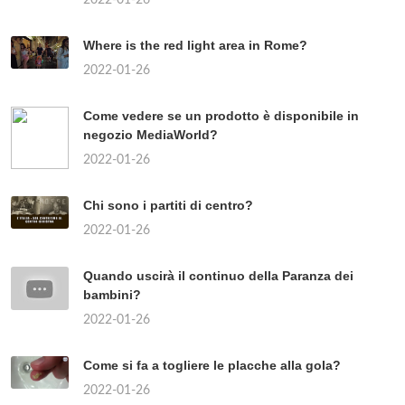
Where is the red light area in Rome?
2022-01-26
Come vedere se un prodotto è disponibile in
negozio MediaWorld?
2022-01-26
Chi sono i partiti di centro?
2022-01-26
Quando uscirà il continuo della Paranza dei
bambini?
2022-01-26
Come si fa a togliere le placche alla gola?
2022-01-26