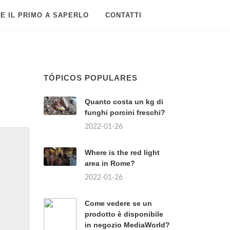
E IL PRIMO A SAPERLO
CONTATTI
TÓPICOS POPULARES
Quanto costa un kg di
funghi porcini freschi?
2022-01-26
Where is the red light
area in Rome?
2022-01-26
Come vedere se un
prodotto è disponibile
in negozio MediaWorld?