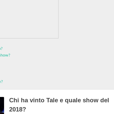
o?
 show?
w?
Chi ha vinto Tale e quale show del
2018?