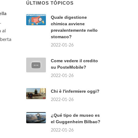
ÚLTIMOS TÓPICOS
ella
Quale digestione
.
chimica avviene
prevalentemente nello
 al
stomaco?
oberta
2022-01-26
Come vedere il credito
su PosteMobile?
2022-01-26
Chi è l'infermiere oggi?
2022-01-26
¿Qué tipo de museo es
el Guggenheim Bilbao?
2022-01-26