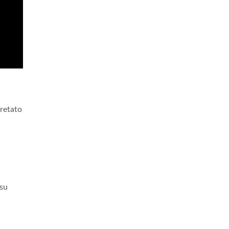
retato
 su