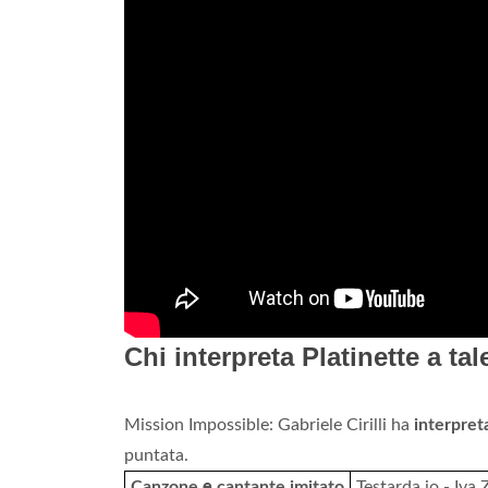
Chi interpreta Platinette a ta
Mission Impossible: Gabriele Cirilli ha
interpret
puntata.
Canzone
e
cantante imitato
Testarda io - Iva 