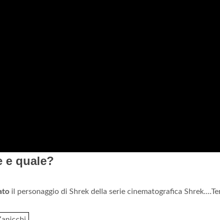
le e quale?
ato
il personaggio di Shrek della serie cinematografica Shrek....Te
Zanicchi