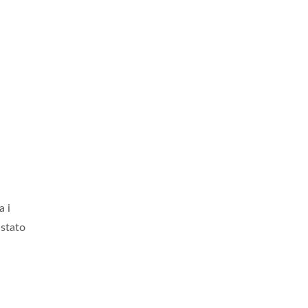
a i
stato