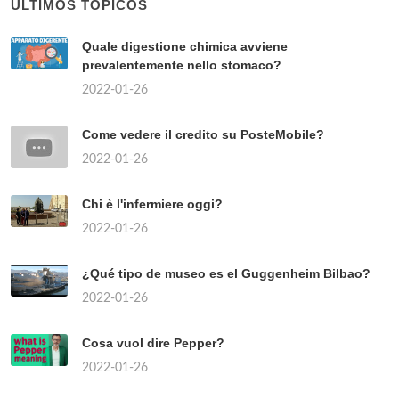
ÚLTIMOS TÓPICOS
Quale digestione chimica avviene
prevalentemente nello stomaco?
2022-01-26
Come vedere il credito su PosteMobile?
2022-01-26
Chi è l'infermiere oggi?
2022-01-26
¿Qué tipo de museo es el Guggenheim Bilbao?
2022-01-26
Cosa vuol dire Pepper?
2022-01-26