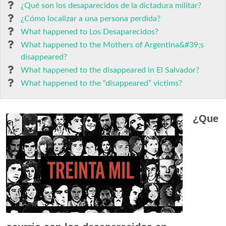
¿Qué son los desaparecidos de la dictadura militar?
¿Cómo localizar a una persona perdida?
What happened to Los Desaparecidos?
What happened to the Mothers of Argentina&#39;s
disappeared?
What happened to the disappeared in El Salvador?
What happened to the “disappeared” victims?
¿Que