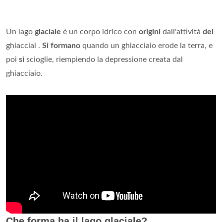
Un lago
glaciale
è un corpo idrico con
origini
dall'attività
dei
ghiacciai .
Si formano
quando un ghiacciaio erode la terra, e
poi
si
scioglie, riempiendo la depressione creata dal
ghiacciaio.
Che forma ha il lago glaciale?