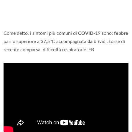
Come detto, i sintomi più comuni di
COVID
-19 sono:
febbre
pari o superiore a 37,5°C accompagnata
da
brividi. tosse di
recente comparsa. difficoltà respiratorie. EB