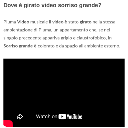
Dove è girato video sorriso grande?
Piuma
Video
musicale Il
video è
stato
girato
nella stessa
ambientazione di Piuma, un appartamento che, se nel
singolo precedente appariva grigio e claustrofobico, in
Sorriso grande è
colorato e da spazio all'ambiente esterno.