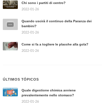
Chi sono i partiti di centro?
2022-01-26
Quando uscirà il continuo della Paranza dei
bambini?
2022-01-26
Come si fa a togliere le placche alla gola?
2022-01-26
ÚLTIMOS TÓPICOS
Quale digestione chimica avviene
prevalentemente nello stomaco?
2022-01-26