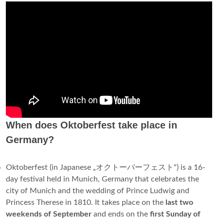
When does Oktoberfest take place in
Germany?
Oktoberfest (in Japanese „オクトーバーフェスト“) is a 16-
day festival held in Munich, Germany that celebrates the
city of Munich and the wedding of Prince Ludwig and
Princess Therese in 1810. It takes place on the
last two
weekends of September
and ends on the
first Sunday of