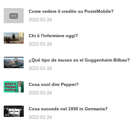
Come vedere il credito su PosteMobile?
2022-01-26
Chi è l'infermiere oggi?
2022-01-26
¿Qué tipo de museo es el Guggenheim Bilbao?
2022-01-26
Cosa vuol dire Pepper?
2022-01-26
Cosa succede nel 1930 in Germania?
2022-01-26