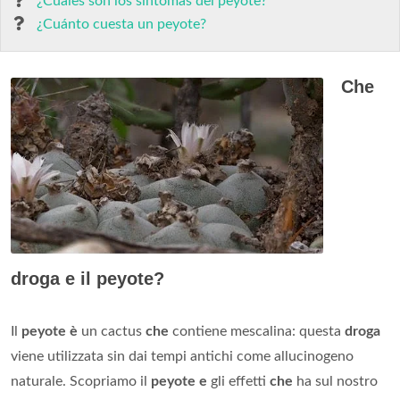
¿Cuáles son los síntomas del peyote?
¿Cuánto cuesta un peyote?
Che
droga e il peyote?
Il
peyote è
un cactus
che
contiene mescalina: questa
droga
viene utilizzata sin dai tempi antichi come allucinogeno
naturale. Scopriamo il
peyote e
gli effetti
che
ha sul nostro