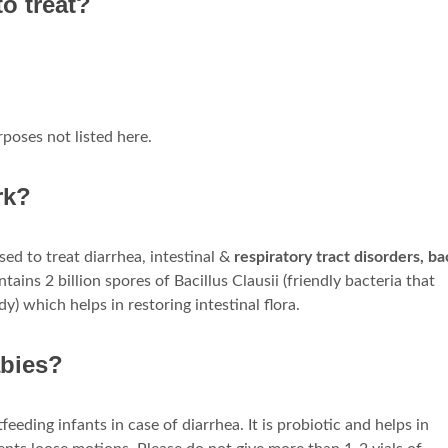
o treat?
poses not listed here.
rk?
ed to treat diarrhea, intestinal &
respiratory tract disorders, ba
ains 2 billion spores of Bacillus Clausii (friendly bacteria that
y) which helps in restoring intestinal flora.
abies?
eeding infants in case of diarrhea. It is probiotic and helps in