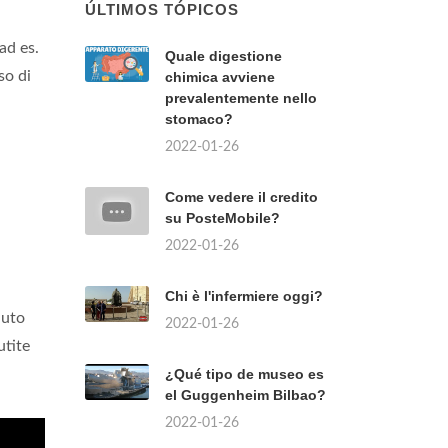
ÚLTIMOS TÓPICOS
ad es.
Quale digestione
so di
chimica avviene
prevalentemente nello
stomaco?
2022-01-26
Come vedere il credito
su PosteMobile?
2022-01-26
Chi è l'infermiere oggi?
nuto
2022-01-26
utite
¿Qué tipo de museo es
el Guggenheim Bilbao?
2022-01-26