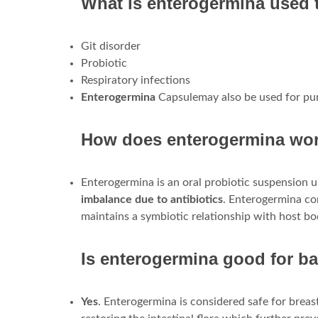
What is enterogermina used t
Git disorder
Probiotic
Respiratory infections
Enterogermina
Capsulemay also be used for pur
How does enterogermina wo
Enterogermina is an oral probiotic suspension us
imbalance due to antibiotics
. Enterogermina cont
maintains a symbiotic relationship with host bod
Is enterogermina good for b
Yes
. Enterogermina is considered safe for breastf