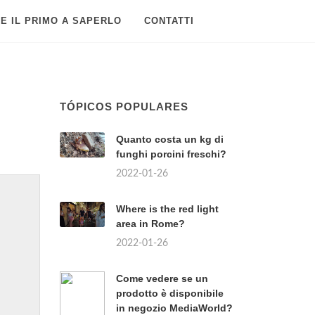
E IL PRIMO A SAPERLO
CONTATTI
TÓPICOS POPULARES
Quanto costa un kg di
funghi porcini freschi?
2022-01-26
Where is the red light
area in Rome?
2022-01-26
Come vedere se un
prodotto è disponibile
in negozio MediaWorld?