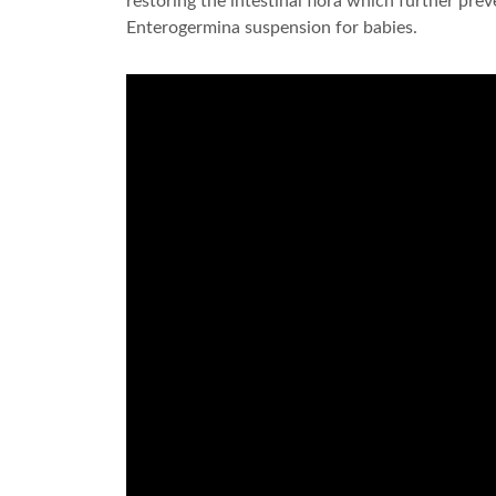
restoring the intestinal flora which further pre
Enterogermina suspension for babies.