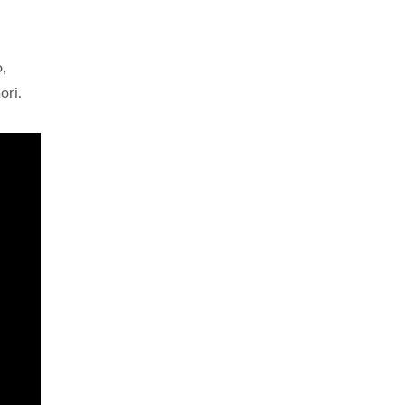
o,
ori.