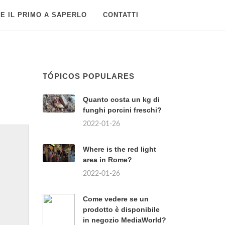
E IL PRIMO A SAPERLO
CONTATTI
TÓPICOS POPULARES
Quanto costa un kg di
funghi porcini freschi?
2022-01-26
Where is the red light
area in Rome?
2022-01-26
Come vedere se un
prodotto è disponibile
in negozio MediaWorld?