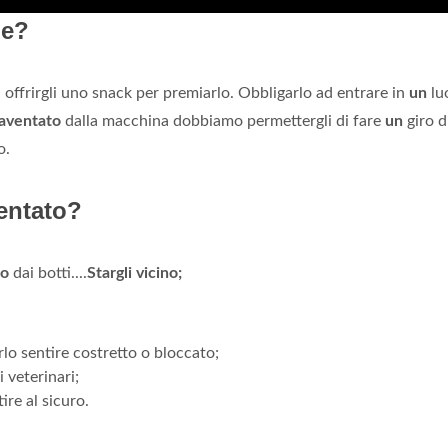
ne?
i offrirgli uno snack per premiarlo. Obbligarlo ad entrare in
un
lu
aventato
dalla macchina dobbiamo permettergli di fare
un
giro d
o.
entato?
to
dai botti....
Stargli vicino;
rlo sentire costretto o bloccato;
 veterinari;
ire al sicuro.