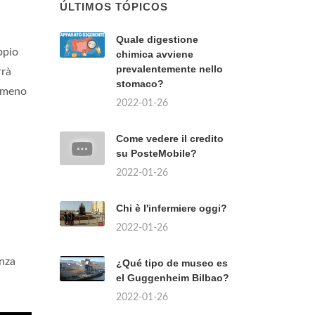
ÚLTIMOS TÓPICOS
Quale digestione
ppio
chimica avviene
prevalentemente nello
rrà
stomaco?
e meno
2022-01-26
Come vedere il credito
su PosteMobile?
2022-01-26
Chi è l'infermiere oggi?
2022-01-26
enza
¿Qué tipo de museo es
el Guggenheim Bilbao?
2022-01-26