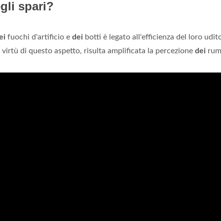
gli spari?
ei
fuochi d'artificio e
dei
botti è legato all'efficienza del loro udit
virtù di questo aspetto, risulta amplificata la percezione
dei
rum