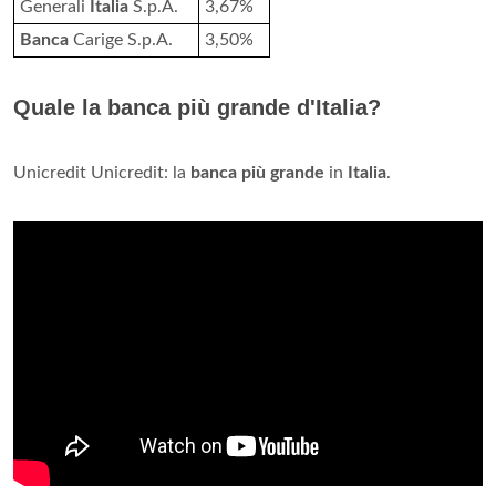
Generali
Italia
S.p.A.
3,67%
Banca
Carige S.p.A.
3,50%
Quale la banca più grande d'Italia?
Unicredit Unicredit: la
banca più grande
in
Italia
.