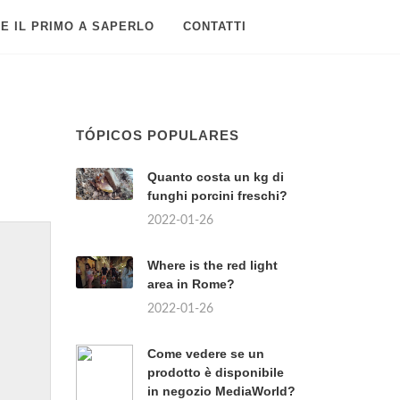
E IL PRIMO A SAPERLO
CONTATTI
TÓPICOS POPULARES
Quanto costa un kg di
funghi porcini freschi?
2022-01-26
Where is the red light
area in Rome?
2022-01-26
Come vedere se un
prodotto è disponibile
in negozio MediaWorld?