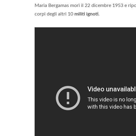
Maria Bergamas morì il 22 dicembre 1953 e ripo
corpi degli altri 10
militi ignoti
.