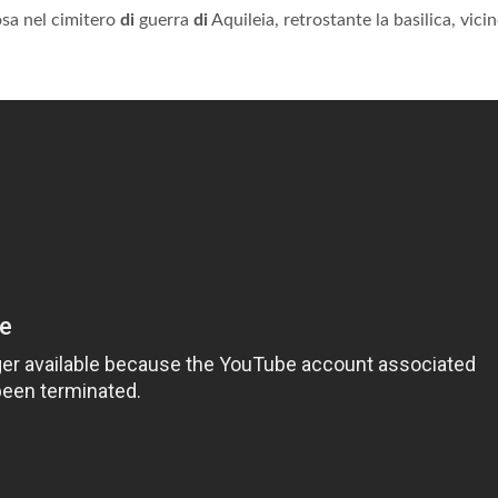
sa nel cimitero
di
guerra
di
Aquileia, retrostante la basilica, vicin