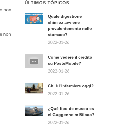
ÚLTIMOS TÓPICOS
po non
Quale digestione
chimica avviene
prevalentemente nello
he non
stomaco?
2022-01-26
Come vedere il credito
su PosteMobile?
2022-01-26
Chi è l'infermiere oggi?
2022-01-26
¿Qué tipo de museo es
el Guggenheim Bilbao?
2022-01-26