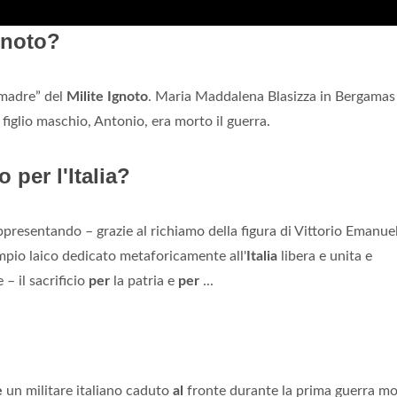
Ignoto?
“madre” del
Milite Ignoto
. Maria Maddalena Blasizza in Bergamas
 figlio maschio, Antonio, era morto il guerra.
 per l'Italia?
resentando – grazie al richiamo della figura di Vittorio Emanuele
empio laico dedicato metaforicamente all'
Italia
libera e unita e
 – il sacrificio
per
la patria e
per
...
è
un militare italiano caduto
al
fronte durante la prima guerra mo