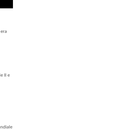
 era
 II e
ndiale