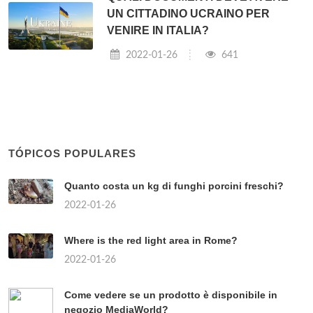
UN CITTADINO UCRAINO PER
VENIRE IN ITALIA?
2022-01-26
641
TÓPICOS POPULARES
Quanto costa un kg di funghi porcini freschi?
2022-01-26
Where is the red light area in Rome?
2022-01-26
Come vedere se un prodotto è disponibile in
negozio MediaWorld?