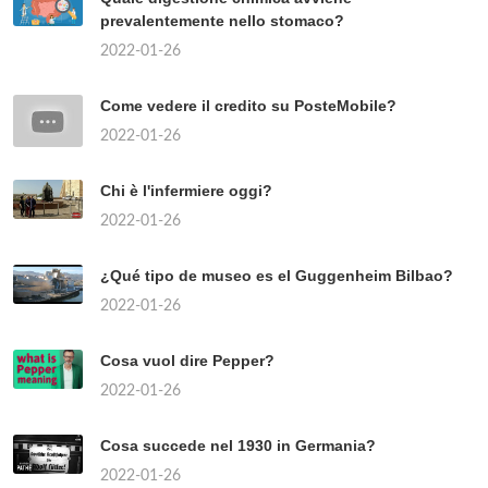
prevalentemente nello stomaco?
2022-01-26
Come vedere il credito su PosteMobile?
2022-01-26
Chi è l'infermiere oggi?
2022-01-26
¿Qué tipo de museo es el Guggenheim Bilbao?
2022-01-26
Cosa vuol dire Pepper?
2022-01-26
Cosa succede nel 1930 in Germania?
2022-01-26