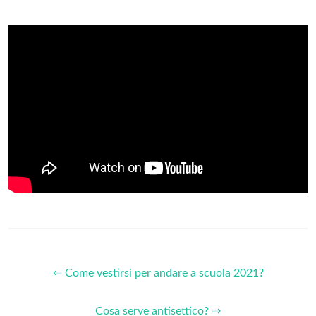
⇐ Come vestirsi per andare a scuola 2021?
Cosa serve antisettico? ⇒