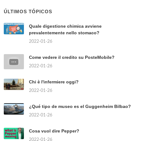
ÚLTIMOS TÓPICOS
Quale digestione chimica avviene
prevalentemente nello stomaco?
2022-01-26
Come vedere il credito su PosteMobile?
2022-01-26
Chi è l'infermiere oggi?
2022-01-26
¿Qué tipo de museo es el Guggenheim Bilbao?
2022-01-26
Cosa vuol dire Pepper?
2022-01-26