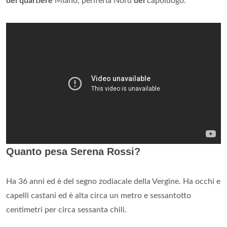
del quartiere
Miano, periferia Nord
del
capoluogo.
Quanto pesa Serena Rossi?
Ha 36 anni ed è del segno zodiacale della Vergine. Ha occhi e
capelli castani ed è alta circa un metro e sessantotto
centimetri per circa sessanta chili.