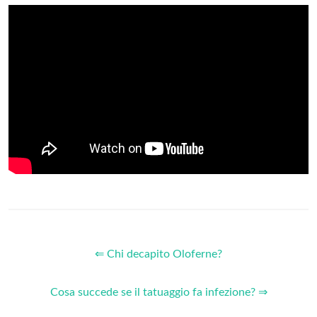
⇐ Chi decapito Oloferne?
Cosa succede se il tatuaggio fa infezione? ⇒