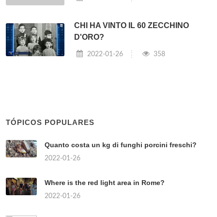
CHI HA VINTO IL 60 ZECCHINO
D'ORO?
2022-01-26
358
TÓPICOS POPULARES
Quanto costa un kg di funghi porcini freschi?
2022-01-26
Where is the red light area in Rome?
2022-01-26