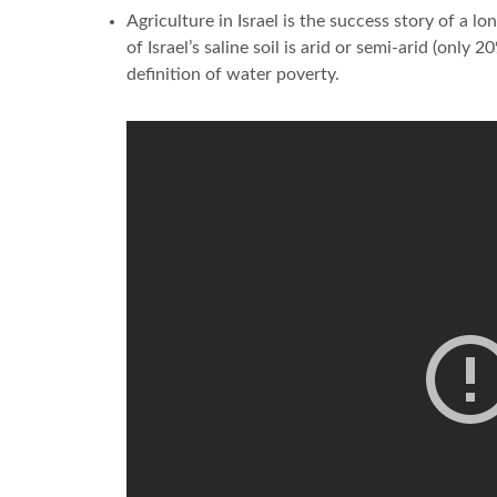
Agriculture in Israel is the success story of a l
of Israel’s saline soil is arid or semi-arid (only
definition of water poverty.