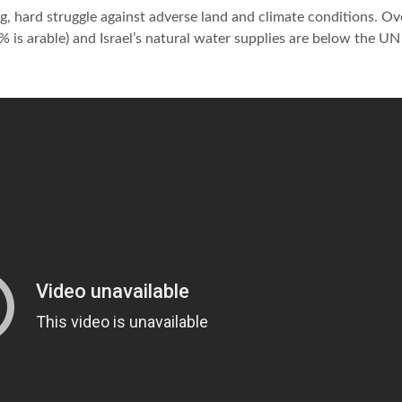
ong, hard struggle against adverse land and climate conditions. Ov
 20% is arable) and Israel’s natural water supplies are below the UN