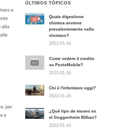
ÚLTIMOS TÓPICOS
chero e
Quale digestione
ente
chimica avviene
 alta
prevalentemente nello
elle
stomaco?
2022-01-26
Come vedere il credito
su PosteMobile?
2022-01-26
Chi è l'infermiere oggi?
2022-01-26
re, per
¿Qué tipo de museo es
ne a
el Guggenheim Bilbao?
2022-01-26