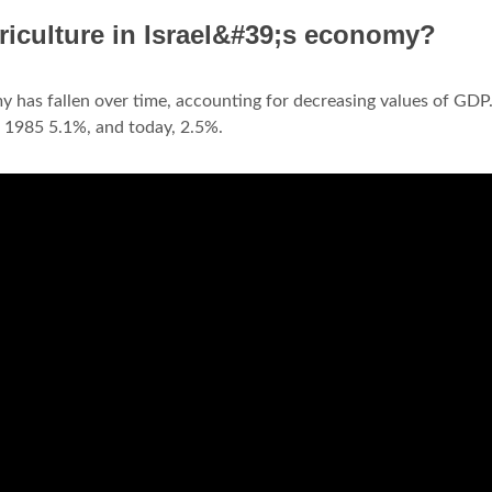
riculture in Israel&#39;s economy?
my has fallen over time, accounting for decreasing values of GDP
n
1985 5.1%, and today, 2.5%.