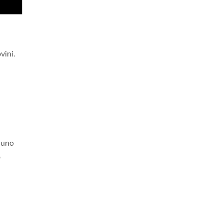
vini.
è uno
o