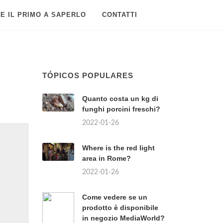
E IL PRIMO A SAPERLO
CONTATTI
TÓPICOS POPULARES
Quanto costa un kg di
funghi porcini freschi?
2022-01-26
Where is the red light
area in Rome?
2022-01-26
Come vedere se un
prodotto è disponibile
in negozio MediaWorld?