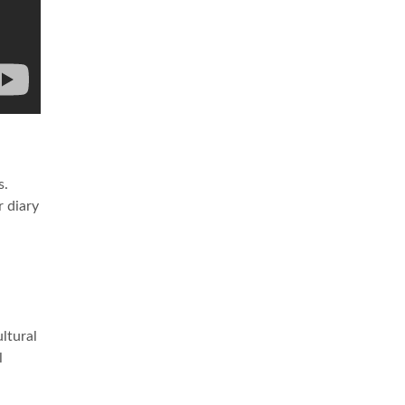
s.
r diary
ultural
l