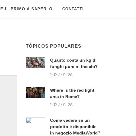
E IL PRIMO A SAPERLO
CONTATTI
TÓPICOS POPULARES
Quanto costa un kg di
funghi porcini freschi?
2022-01-26
Where is the red light
area in Rome?
2022-01-26
Come vedere se un
prodotto è disponibile
in negozio MediaWorld?