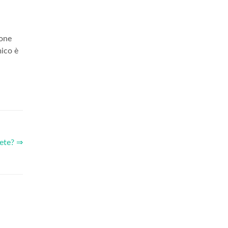
ione
mico è