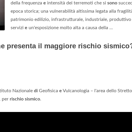
della frequenza
e
intensità dei terremoti che si
sono
succed
epoca storica; una vulnerabilità altissima legata alla fragilit
patrimonio edilizio, infrastrutturale, industriale, produttiv
servizi
e
un'esposizione molto alta a causa della ...
che presenta il maggiore rischio sismico
stituto Nazionale
di
Geofisica
e
Vulcanologia – l'area dello Strett
 per
rischio sismico
.