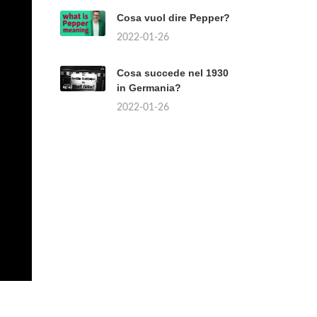
su PosteMobile?
2022-01-26
Chi è l'infermiere oggi?
2022-01-26
¿Qué tipo de museo es
el Guggenheim Bilbao?
2022-01-26
Cosa vuol dire Pepper?
2022-01-26
Cosa succede nel 1930
in Germania?
2022-01-26