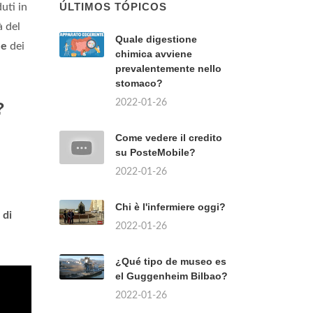
uti in
à del
o
e
dei
?
ÚLTIMOS TÓPICOS
Quale digestione
o
di
chimica avviene
prevalentemente nello
stomaco?
2022-01-26
Come vedere il credito