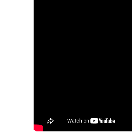
Zone sismiche 1, 2, 3, 4: classificazione per com
della Sardegna, di parte della Puglia, di parte de
basso, l’intero territorio nazionale è soggetto a 