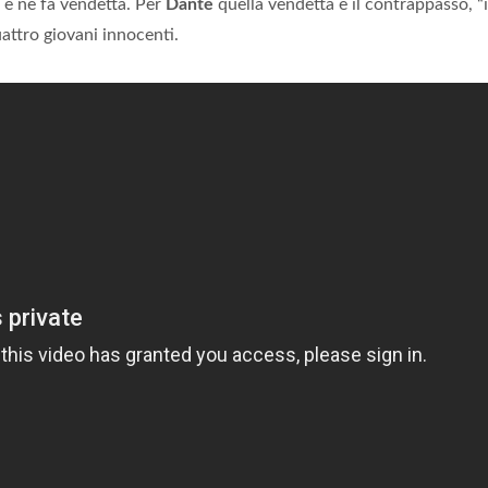
o e ne fa vendetta. Per
Dante
quella vendetta è il contrappasso, “i
attro giovani innocenti.