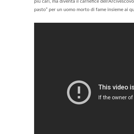
più cari, ma diventa il carnefice dell'Arcivescov
pasto” per un uomo morto di fame insieme ai qu