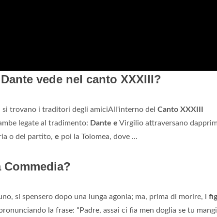
 Dante vede nel canto XXXIII?
 si trovano i traditori degli amiciAll'interno del
Canto XXXIII
ambe legate al tradimento:
Dante e
Virgilio attraversano dappri
ria o del partito,
e
poi la Tolomea, dove ...
ina Commedia?
uno, si spensero dopo una lunga agonia; ma, prima di morire, i
fig
 pronunciando la frase: "Padre, assai ci fia men doglia se tu mangi