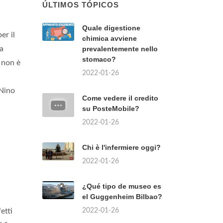
ÚLTIMOS TÓPICOS
Quale digestione
er il
chimica avviene
la
prevalentemente nello
stomaco?
e non è
2022-01-26
 Nino
Come vedere il credito
su PosteMobile?
2022-01-26
Chi è l'infermiere oggi?
2022-01-26
¿Qué tipo de museo es
el Guggenheim Bilbao?
2022-01-26
etti