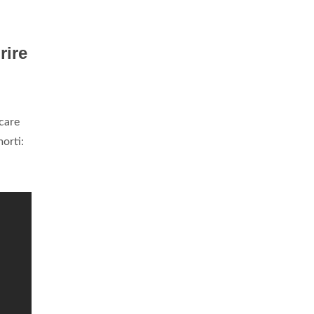
rire
icare
morti: