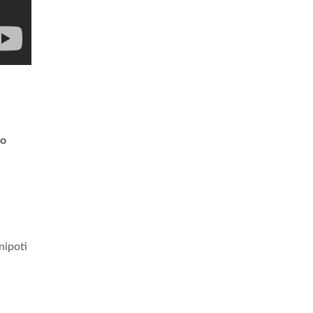
no
nipoti