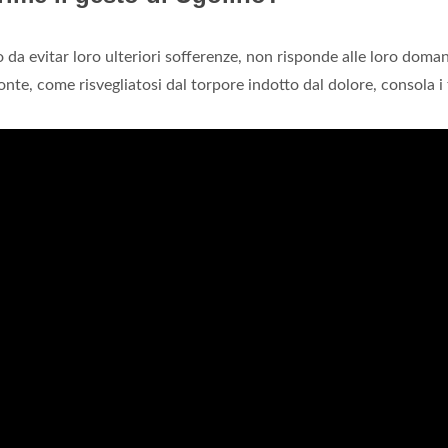
do da evitar loro ulteriori sofferenze, non risponde alle loro doma
conte, come risvegliatosi dal torpore indotto dal dolore, consola i f