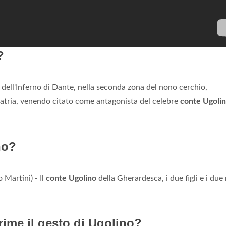
?
 dell'Inferno di Dante, nella seconda zona del nono cerchio,
 patria, venendo citato come antagonista del celebre
conte Ugoli
no?
 Martini) - Il
conte Ugolino
della Gherardesca, i due figli e i due 
ime il gesto di Ugolino?