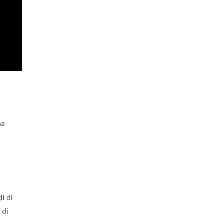
ma
li
di
 di