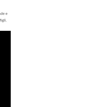
nde e
igli.