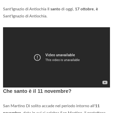
Sant'Ignazio di Antiochia Il
santo
di oggi,
17 ottobre
,
è
Sant'Ignazio di Antiochia.
Che santo è il 11 novembre?
San Martino Di solito accade nel periodo intorno all'
11