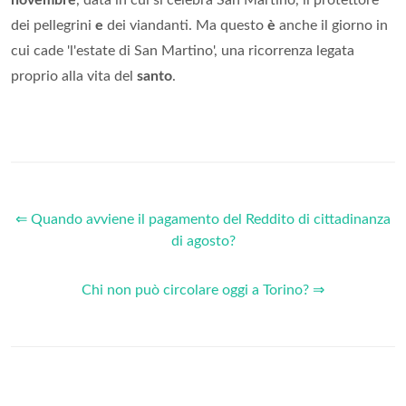
novembre
, data in cui si celebra San Martino, il protettore
dei pellegrini
e
dei viandanti. Ma questo
è
anche il giorno in
cui cade 'l'estate di San Martino', una ricorrenza legata
proprio alla vita del
santo
.
⇐ Quando avviene il pagamento del Reddito di cittadinanza
di agosto?
Chi non può circolare oggi a Torino? ⇒