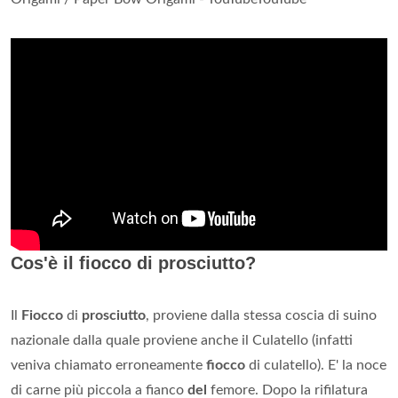
Cos'è il fiocco di prosciutto?
Il
Fiocco
di
prosciutto
, proviene dalla stessa coscia di suino
nazionale dalla quale proviene anche il Culatello (infatti
veniva chiamato erroneamente
fiocco
di culatello). E' la noce
di carne più piccola a fianco
del
femore. Dopo la rifilatura