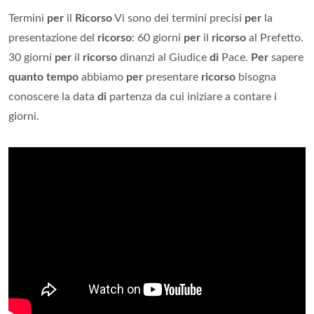
Termini
per
il
Ricorso
Vi sono dei termini precisi
per
la
presentazione del
ricorso
: 60 giorni
per
il
ricorso
al Prefetto.
30 giorni
per
il
ricorso
dinanzi al Giudice
di
Pace.
Per
sapere
quanto tempo
abbiamo
per
presentare
ricorso
bisogna
conoscere la data
di
partenza da cui iniziare a contare i
giorni.