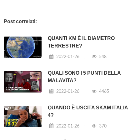
Post correlati:
QUANTI KM È IL DIAMETRO
TERRESTRE?
2022-01-26
548
QUALI SONO I 5 PUNTI DELLA
MALAVITA?
2022-01-26
4465
QUANDO È USCITA SKAM ITALIA
4?
2022-01-26
370