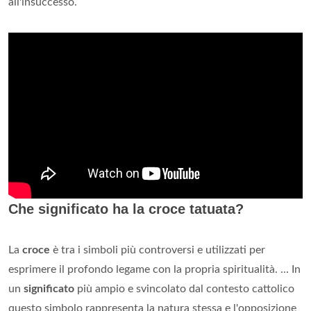
all'insuccesso.
Che significato ha la croce tatuata?
La
croce
è tra i simboli più controversi e utilizzati per
esprimere il profondo legame con la propria spiritualità. ... In
un
significato
più ampio e svincolato dal contesto cattolico
questo simbolo rappresenta la natura stessa e l'opposizione