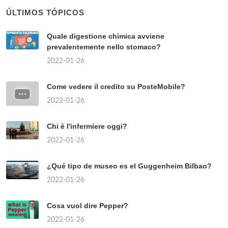
ÚLTIMOS TÓPICOS
Quale digestione chimica avviene
prevalentemente nello stomaco?
2022-01-26
Come vedere il credito su PosteMobile?
2022-01-26
Chi è l'infermiere oggi?
2022-01-26
¿Qué tipo de museo es el Guggenheim Bilbao?
2022-01-26
Cosa vuol dire Pepper?
2022-01-26