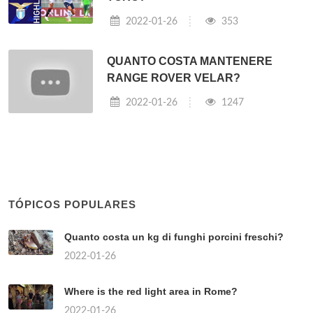
2022-01-26
353
QUANTO COSTA MANTENERE
RANGE ROVER VELAR?
2022-01-26
1247
TÓPICOS POPULARES
Quanto costa un kg di funghi porcini freschi?
2022-01-26
Where is the red light area in Rome?
2022-01-26