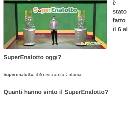
è
stato
fatto
il 6 al
SuperEnalotto oggi?
Superenalotto
, il
6
centrato a Catania.
Quanti hanno vinto il SuperEnalotto?