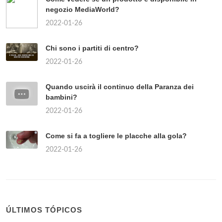
negozio MediaWorld?
2022-01-26
Chi sono i partiti di centro?
2022-01-26
Quando uscirà il continuo della Paranza dei
bambini?
2022-01-26
Come si fa a togliere le placche alla gola?
2022-01-26
ÚLTIMOS TÓPICOS