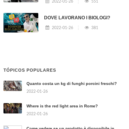
2022-01-26
551
DOVE LAVORANO I BIOLOGI?
2022-01-26
381
TÓPICOS POPULARES
Quanto costa un kg di funghi porcini freschi?
2022-01-26
Where is the red light area in Rome?
2022-01-26
Come vedere se un prodotto è disponibile in