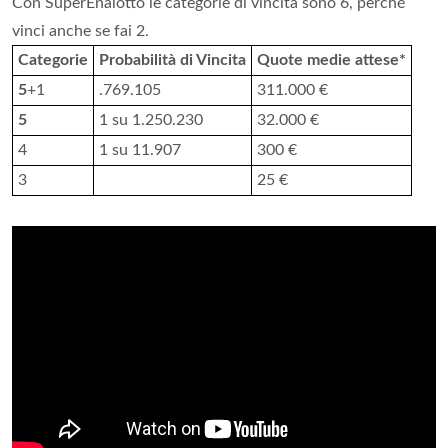
Con SuperEnalotto le categorie di vincita sono 6, perché
vinci anche se fai 2.
Categorie
Probabilità di Vincita
Quote medie attese*
5
+1
.769.105
311.000 €
5
1 su 1.250.230
32.000 €
4
1 su 11.907
300 €
3
25 €