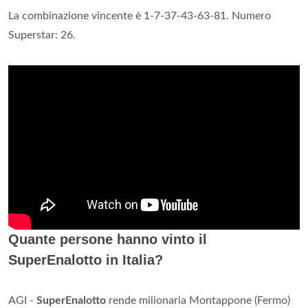
La combinazione vincente è 1-7-37-43-63-81. Numero
Superstar: 26.
Quante persone hanno vinto il
SuperEnalotto in Italia?
AGI -
SuperEnalotto
rende milionaria Montappone (Fermo)