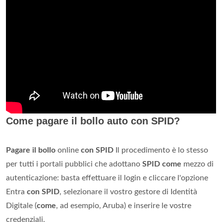
Come pagare il bollo auto con SPID?
Pagare il bollo
online
con SPID
Il procedimento è lo stesso
per tutti i portali pubblici che adottano
SPID come
mezzo di
autenticazione: basta effettuare il login e cliccare l'opzione
Entra
con SPID
, selezionare il vostro gestore di Identità
Digitale (
come
, ad esempio, Aruba) e inserire le vostre
credenziali.