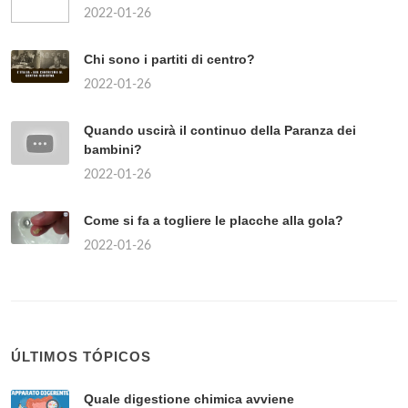
2022-01-26
Chi sono i partiti di centro?
2022-01-26
Quando uscirà il continuo della Paranza dei
bambini?
2022-01-26
Come si fa a togliere le placche alla gola?
2022-01-26
ÚLTIMOS TÓPICOS
Quale digestione chimica avviene