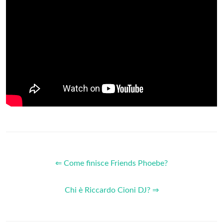
⇐ Come finisce Friends Phoebe?
Chi è Riccardo Cioni DJ? ⇒