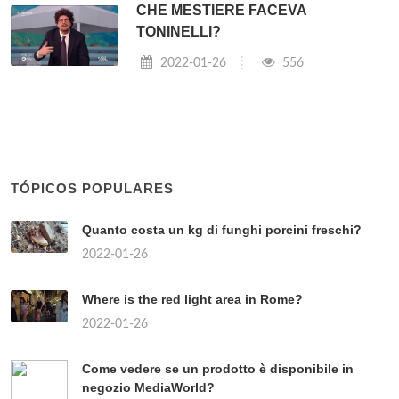
CHE MESTIERE FACEVA
TONINELLI?
2022-01-26
556
TÓPICOS POPULARES
Quanto costa un kg di funghi porcini freschi?
2022-01-26
Where is the red light area in Rome?
2022-01-26
Come vedere se un prodotto è disponibile in
negozio MediaWorld?