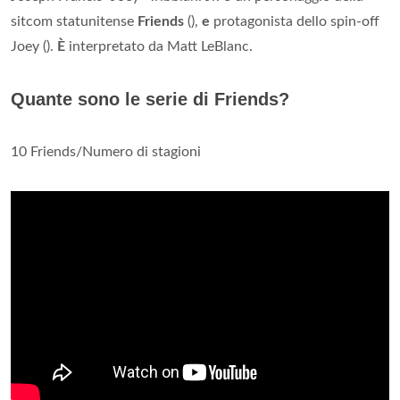
sitcom statunitense
Friends
(),
e
protagonista dello spin-off
Joey ().
È
interpretato da Matt LeBlanc.
Quante sono le serie di Friends?
10 Friends/Numero di stagioni