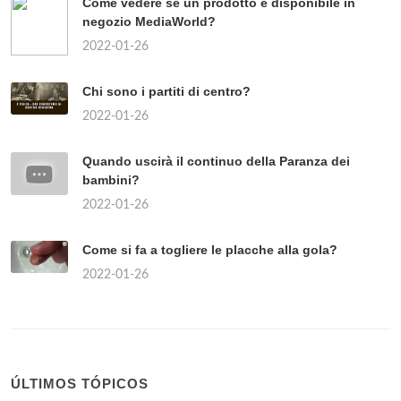
Come vedere se un prodotto è disponibile in
negozio MediaWorld?
2022-01-26
Chi sono i partiti di centro?
2022-01-26
Quando uscirà il continuo della Paranza dei
bambini?
2022-01-26
Come si fa a togliere le placche alla gola?
2022-01-26
ÚLTIMOS TÓPICOS