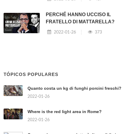
PERCHÉ HANNO UCCISO IL
FRATELLO DI MATTARELLA?
2022-01-26
373
TÓPICOS POPULARES
Quanto costa un kg di funghi porcini freschi?
2022-01-26
Where is the red light area in Rome?
2022-01-26