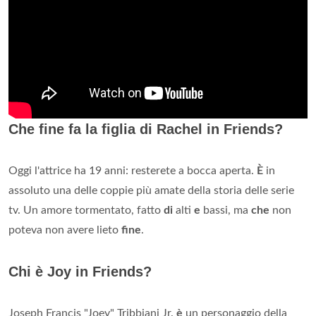
Che fine fa la figlia di Rachel in Friends?
Oggi l'attrice ha 19 anni: resterete a bocca aperta.
È
in
assoluto una delle coppie più amate della storia delle serie
tv. Un amore tormentato, fatto
di
alti
e
bassi, ma
che
non
poteva non avere lieto
fine
.
Chi è Joy in Friends?
Joseph Francis "Joey" Tribbiani Jr.
è
un personaggio della