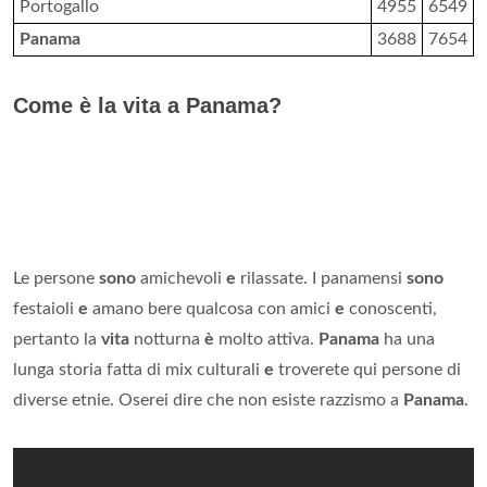
Portogallo
4955
6549
Panama
3688
7654
Come è la vita a Panama?
Le persone
sono
amichevoli
e
rilassate. I panamensi
sono
festaioli
e
amano bere qualcosa con amici
e
conoscenti,
pertanto la
vita
notturna
è
molto attiva.
Panama
ha una
lunga storia fatta di mix culturali
e
troverete qui persone di
diverse etnie. Oserei dire che non esiste razzismo a
Panama
.