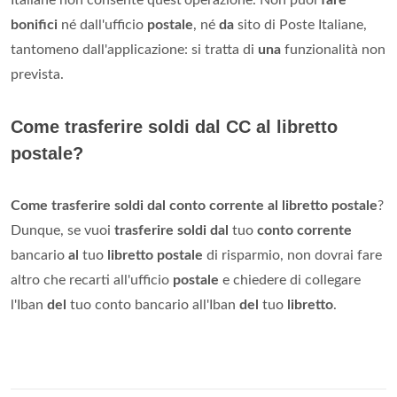
Italiane non consente quest'operazione. Non puoi
fare
bonifici
né dall'ufficio
postale
, né
da
sito di Poste Italiane,
tantomeno dall'applicazione: si tratta di
una
funzionalità non
prevista.
Come trasferire soldi dal CC al libretto
postale?
Come trasferire soldi dal conto corrente al libretto postale
?
Dunque, se vuoi
trasferire soldi dal
tuo
conto corrente
bancario
al
tuo
libretto postale
di risparmio, non dovrai fare
altro che recarti all'ufficio
postale
e chiedere di collegare
l'Iban
del
tuo conto bancario all'Iban
del
tuo
libretto
.