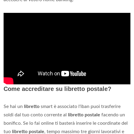
Come accreditare su libretto postale?
Se hai un
libretto
smart è associato l'iban puoi trasferire
soldi dal tuo conto corrente al
libretto postale
facendo un
bonifico. Se lo fai online ti basterà inserire le coordinate del
tuo
libretto postale
, tempo massimo tre giorni lavorativi e