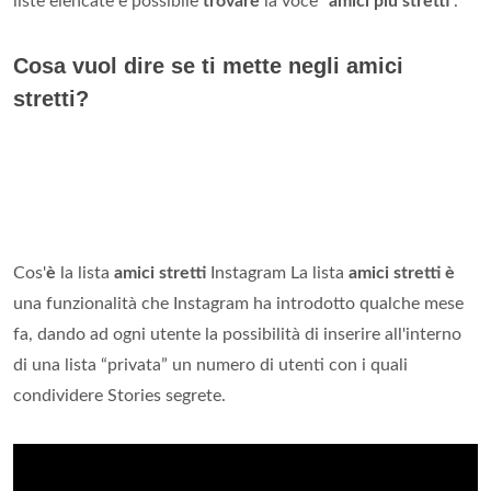
liste elencate è possibile
trovare
la voce “
amici più stretti
”.
Cosa vuol dire se ti mette negli amici
stretti?
Cos'
è
la lista
amici stretti
Instagram La lista
amici stretti è
una funzionalità che Instagram ha introdotto qualche mese
fa, dando ad ogni utente la possibilità di inserire all'interno
di una lista “privata” un numero di utenti con i quali
condividere Stories segrete.