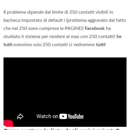
Il problema dipende dal limite di 250 contatti visibili in
bacheca impostato di default i (problema aggravato dal fatto
che nei 250 sono comprese le PAGINE)!
Facebook
ha
studiato il sistema per rendere al max con 250 contatti!
Se
tutti
avessimo solo 250 contatti ci vedremmo
tutti
!