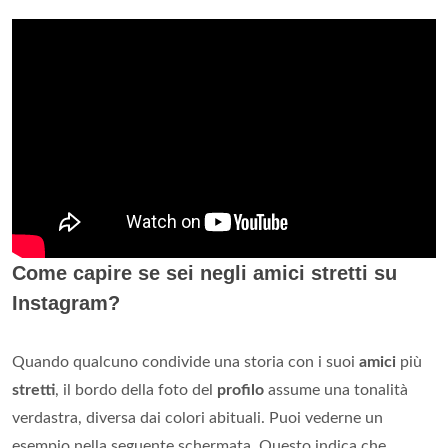
Come capire se sei negli amici stretti su
Instagram?
Quando qualcuno condivide una storia con i suoi
amici
più
stretti
, il bordo della foto del
profilo
assume una tonalità
verdastra, diversa dai colori abituali. Puoi vederne un
esempio nella seguente schermata. Questo indica che