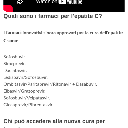
Quali sono i farmaci per l'epatite C?
I
farmaci
innovativi sinora approvati
per
la cura dell'
epatite
C sono
:
Sofosbuvir.
Simeprevir.
Daclatasvir.
Ledispavir/Sofosbuvir.
Ombitasvir/Paritaprevir/Ritonavir + Dasabuvir.
Elbasvir/Grazoprevir.
Sofosbuvir/Velpatasvir.
Glecaprevir/Pibrentasvir.
Chi può accedere alla nuova cura per