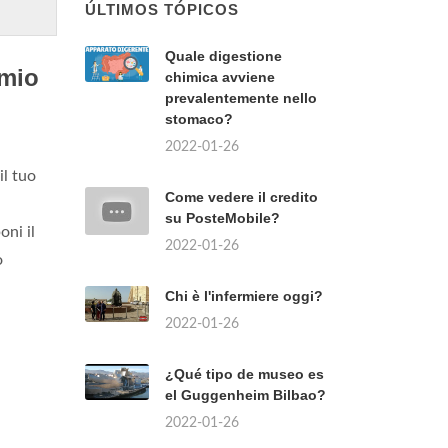
ÚLTIMOS TÓPICOS
Quale digestione
 mio
chimica avviene
prevalentemente nello
stomaco?
2022-01-26
l tuo
Come vedere il credito
su PosteMobile?
oni il
2022-01-26
o
Chi è l'infermiere oggi?
2022-01-26
¿Qué tipo de museo es
el Guggenheim Bilbao?
2022-01-26