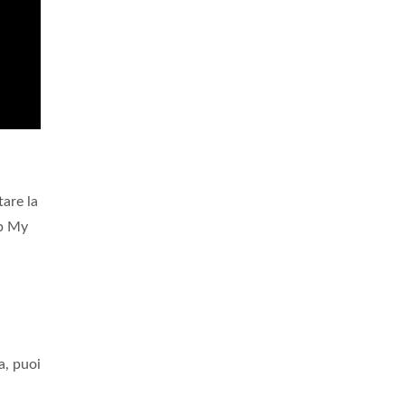
tare la
pp My
a, puoi