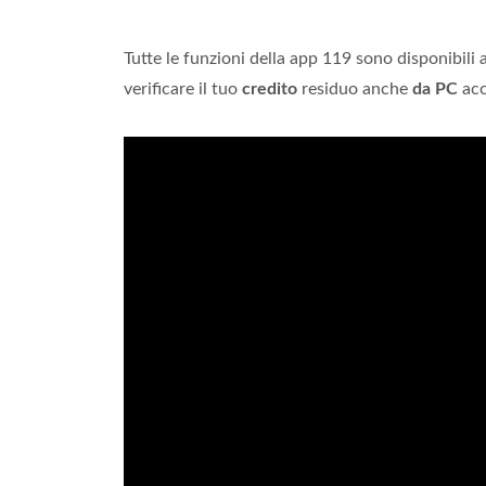
Tutte le funzioni della app 119 sono disponibili 
verificare il tuo
credito
residuo anche
da PC
acc