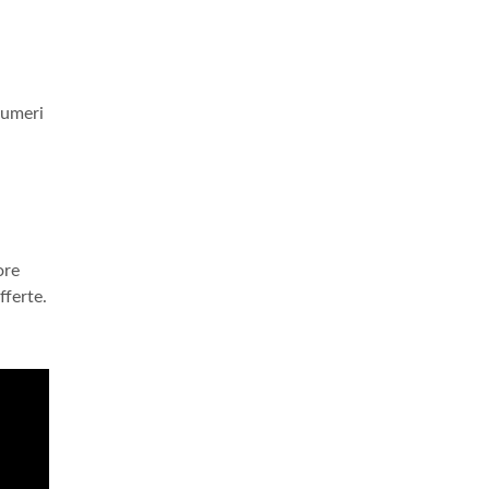
numeri
ore
fferte.