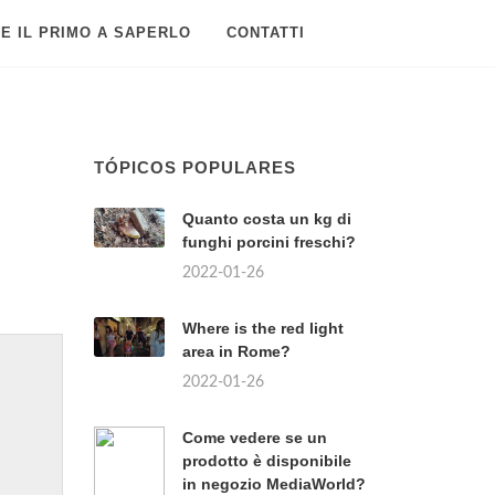
E IL PRIMO A SAPERLO
CONTATTI
TÓPICOS POPULARES
Quanto costa un kg di
funghi porcini freschi?
2022-01-26
Where is the red light
area in Rome?
2022-01-26
Come vedere se un
prodotto è disponibile
in negozio MediaWorld?