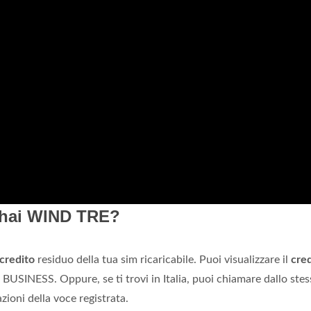
 hai WIND TRE?
credito
residuo della tua sim ricaricabile. Puoi visualizzare il
cre
BUSINESS. Oppure, se ti trovi in Italia, puoi chiamare dallo ste
zioni della voce registrata.