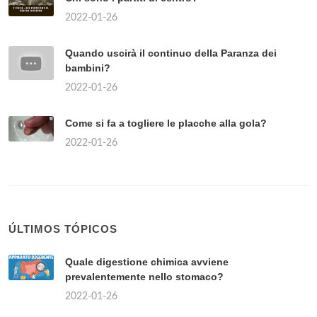
2022-01-26
Quando uscirà il continuo della Paranza dei
bambini?
2022-01-26
Come si fa a togliere le placche alla gola?
2022-01-26
ÚLTIMOS TÓPICOS
Quale digestione chimica avviene
prevalentemente nello stomaco?
2022-01-26