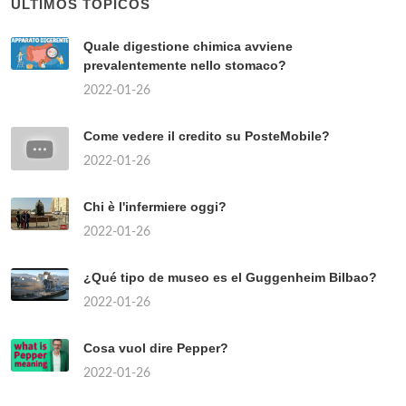
ÚLTIMOS TÓPICOS
Quale digestione chimica avviene
prevalentemente nello stomaco?
2022-01-26
Come vedere il credito su PosteMobile?
2022-01-26
Chi è l'infermiere oggi?
2022-01-26
¿Qué tipo de museo es el Guggenheim Bilbao?
2022-01-26
Cosa vuol dire Pepper?
2022-01-26