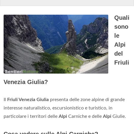
Quali
sono
le
Alpi
del
Friuli
Venezia Giulia?
Il
Friuli Venezia Giulia
presenta delle zone alpine di grande
interesse naturalistico, escursionistico e turistico, in
particolare i territori delle
Alpi
Carniche e delle
Alpi
Giulie.
Cosa vedere sulle Alpi Carniche?