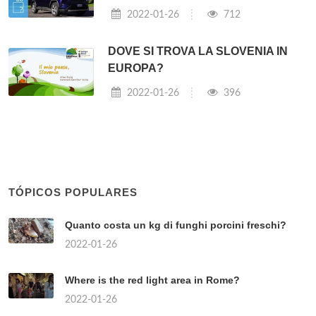
2022-01-26
712
DOVE SI TROVA LA SLOVENIA IN
EUROPA?
2022-01-26
396
TÓPICOS POPULARES
Quanto costa un kg di funghi porcini freschi?
2022-01-26
Where is the red light area in Rome?
2022-01-26