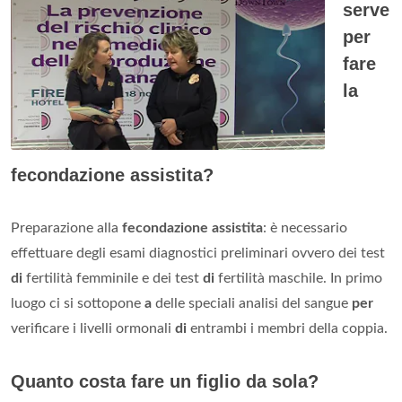
serve
per
fare
la
fecondazione assistita?
Preparazione alla
fecondazione assistita
: è necessario
effettuare degli esami diagnostici preliminari ovvero dei test
di
fertilità femminile e dei test
di
fertilità maschile. In primo
luogo ci si sottopone
a
delle speciali analisi del sangue
per
verificare i livelli ormonali
di
entrambi i membri della coppia.
Quanto costa fare un figlio da sola?