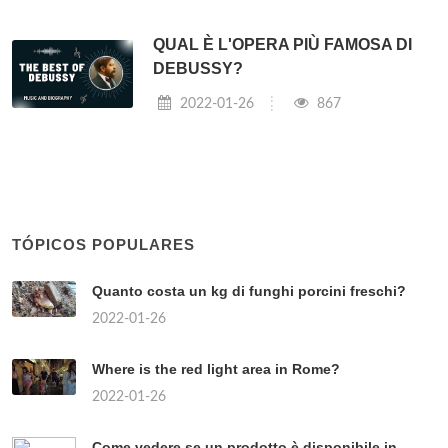
QUAL È L'OPERA PIÙ FAMOSA DI
DEBUSSY?
2022-01-26
867
TÓPICOS POPULARES
Quanto costa un kg di funghi porcini freschi?
2022-01-26
Where is the red light area in Rome?
2022-01-26
Come vedere se un prodotto è disponibile in