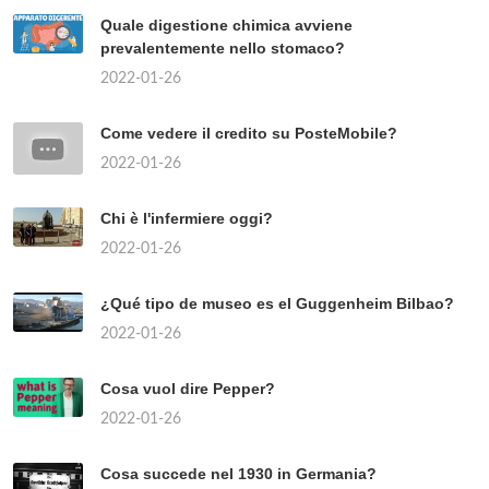
Quale digestione chimica avviene
prevalentemente nello stomaco?
2022-01-26
Come vedere il credito su PosteMobile?
2022-01-26
Chi è l'infermiere oggi?
2022-01-26
¿Qué tipo de museo es el Guggenheim Bilbao?
2022-01-26
Cosa vuol dire Pepper?
2022-01-26
Cosa succede nel 1930 in Germania?