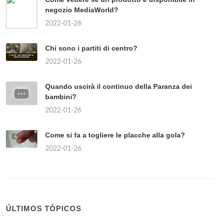
negozio MediaWorld?
2022-01-26
Chi sono i partiti di centro?
2022-01-26
Quando uscirà il continuo della Paranza dei
bambini?
2022-01-26
Come si fa a togliere le placche alla gola?
2022-01-26
ÚLTIMOS TÓPICOS