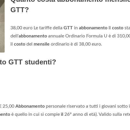
GTT?
38,00 euro Le tariffe della
GTT
in
abbonamento
Il
costo
st
dell'
abbonamento
annuale Ordinario Formula U è di 310,00
il
costo
del
mensile
ordinario è di 38,00 euro.
to GTT studenti?
€ 25,00
Abbonamento
personale riservato a tutti i giovani sotto 
ento
è quello in cui si compie
il
26° anno di età). Valido sulla ret