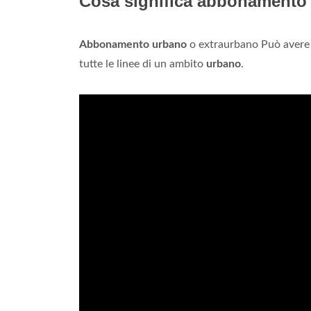
Cosa significa abbonamento
Abbonamento urbano
o extraurbano Può avere v
tutte le linee di un ambito
urbano
.