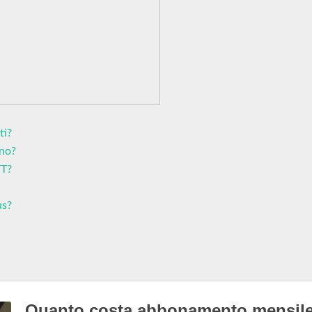
ti?
ino?
TT?
us?
Quanto costa abbonamento mensil