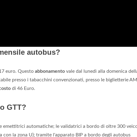
mensile autobus?
17 euro. Questo
abbonamento
vale dal lunedì alla domenica dell
abile presso i tabacchini convenzionati, presso le biglietterie AM
costo
di 46 Euro.
to GTT?
e emettitrici automatiche; le validatrici a bordo di oltre 300 veico
la con la zona U); tramite l'apparato BIP a bordo degli autobus