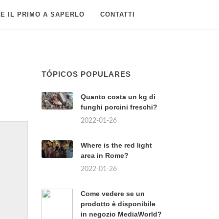
E IL PRIMO A SAPERLO
CONTATTI
TÓPICOS POPULARES
Quanto costa un kg di
funghi porcini freschi?
2022-01-26
Where is the red light
area in Rome?
2022-01-26
Come vedere se un
prodotto è disponibile
in negozio MediaWorld?