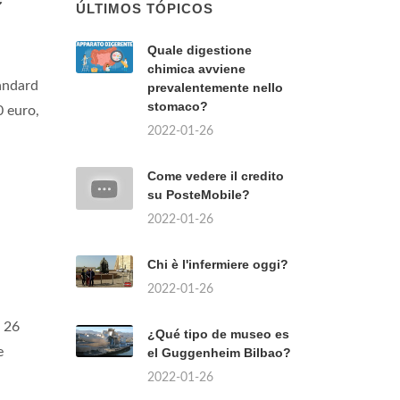
ÚLTIMOS TÓPICOS
Quale digestione
chimica avviene
andard
prevalentemente nello
stomaco?
 euro,
2022-01-26
Come vedere il credito
su PosteMobile?
2022-01-26
Chi è l'infermiere oggi?
2022-01-26
i 26
¿Qué tipo de museo es
e
el Guggenheim Bilbao?
2022-01-26