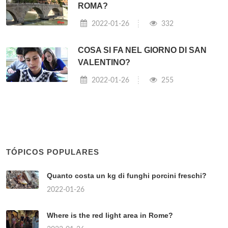
ROMA?
2022-01-26
332
COSA SI FA NEL GIORNO DI SAN
VALENTINO?
2022-01-26
255
TÓPICOS POPULARES
Quanto costa un kg di funghi porcini freschi?
2022-01-26
Where is the red light area in Rome?