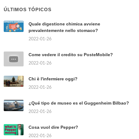
ÚLTIMOS TÓPICOS
Quale digestione chimica avviene
prevalentemente nello stomaco?
2022-01-26
Come vedere il credito su PosteMobile?
2022-01-26
Chi è l'infermiere oggi?
2022-01-26
¿Qué tipo de museo es el Guggenheim Bilbao?
2022-01-26
Cosa vuol dire Pepper?
2022-01-26