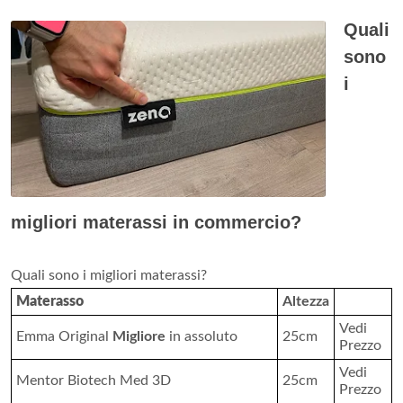
Quali
sono
i
migliori materassi in commercio?
Quali sono i migliori materassi?
Materasso
Altezza
Vedi
Emma Original
Migliore
in assoluto
25cm
Prezzo
Vedi
Mentor Biotech Med 3D
25cm
Prezzo