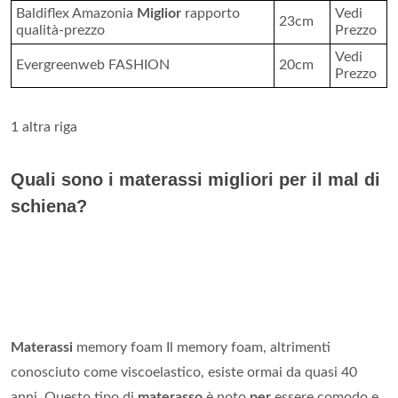
Baldiflex Amazonia
Miglior
rapporto
Vedi
23cm
qualità-prezzo
Prezzo
Vedi
Evergreenweb FASHION
20cm
Prezzo
1 altra riga
Quali sono i materassi migliori per il mal di
schiena?
Materassi
memory foam Il memory foam, altrimenti
conosciuto come viscoelastico, esiste ormai da quasi 40
anni. Questo tipo di
materasso
è noto
per
essere comodo e