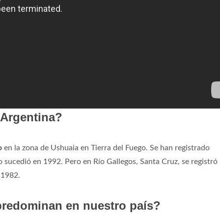
e Argentina?
o
en la zona de Ushuaia en Tierra del Fuego. Se han registrado
sucedió en 1992. Pero en Río Gallegos, Santa Cruz, se registró
 1982.
predominan en nuestro país?