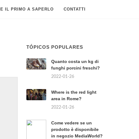
E IL PRIMO A SAPERLO
CONTATTI
TÓPICOS POPULARES
Quanto costa un kg di
funghi porcini freschi?
2022-01-26
Where is the red light
area in Rome?
2022-01-26
Come vedere se un
prodotto è disponibile
in negozio MediaWorld?