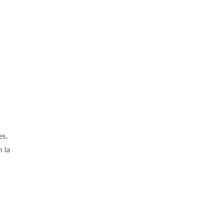
es,
n la