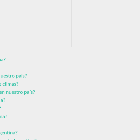
na?
uestro país?
e climas?
 en nuestro país?
na?
?
ina?
gentina?