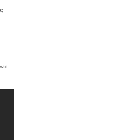
s;
s
 van