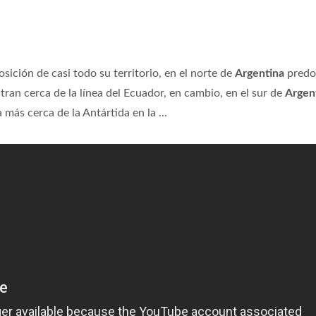
sición de casi todo su territorio, en el norte de
Argentina
predo
ran cerca de la línea del Ecuador, en cambio, en el sur de
Argen
más cerca de la Antártida​ en la ...