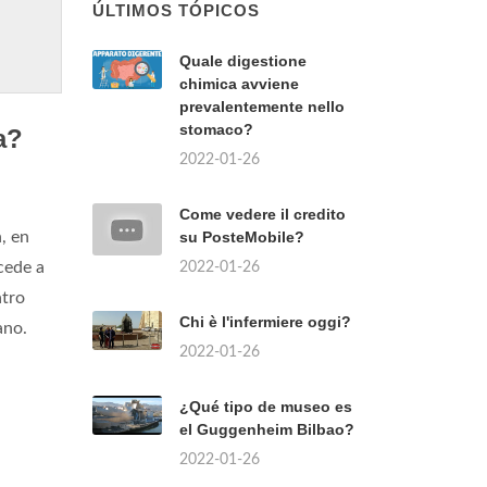
ÚLTIMOS TÓPICOS
Quale digestione
chimica avviene
prevalentemente nello
stomaco?
a?
2022-01-26
Come vedere il credito
, en
su PosteMobile?
cede a
2022-01-26
atro
Chi è l'infermiere oggi?
ano.
2022-01-26
¿Qué tipo de museo es
el Guggenheim Bilbao?
2022-01-26