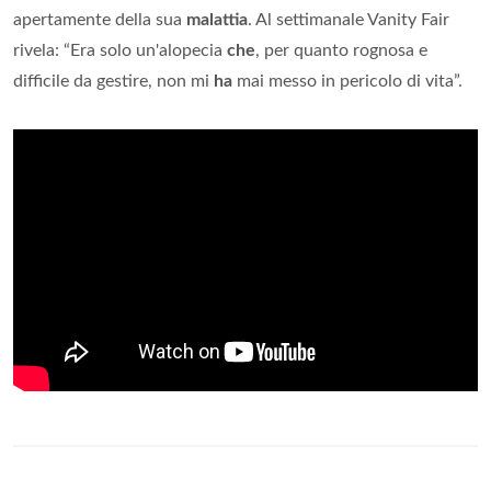
apertamente della sua
malattia
. Al settimanale Vanity Fair
rivela: “Era solo un'alopecia
che
, per quanto rognosa e
difficile da gestire, non mi
ha
mai messo in pericolo di vita”.