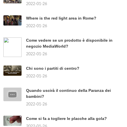
2022-01-26
Where is the red light area in Rome?
2022-01-26
Come vedere se un prodotto è disponibile in
negozio MediaWorld?
2022-01-26
Chi sono i partiti di centro?
2022-01-26
Quando uscirà il continuo della Paranza dei
bambini?
2022-01-26
Come si fa a togliere le placche alla gola?
2022-01-26