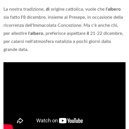
La nostra tradizione,
di
origine cattolica, vuole che
l
'
albero
sia fatto
l
'8 dicembre, insieme al Presepe, in occasione della
ricorrenza dell'Immacolata Concezione. Ma c'è anche chi,
per allestire
l
'
albero
, preferisce aspettare
il
21-22 dicembre,
per calarsi nell'atmosfera natalizia a pochi giorni dalla
grande data.